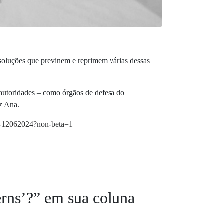
 soluções que previnem e reprimem várias dessas
 autoridades – como órgãos de defesa do
z Ana.
rns-12062024?non-beta=1
erns’?” em sua coluna