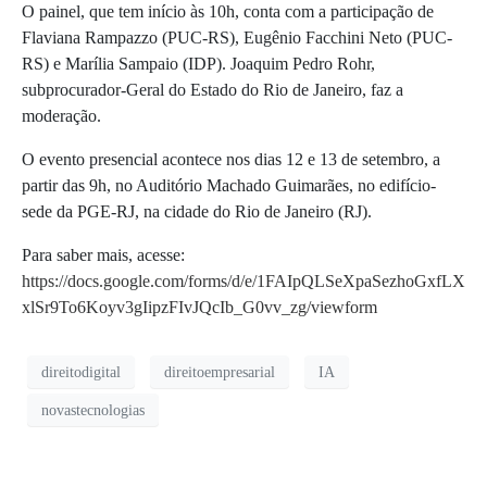
O painel, que tem início às 10h, conta com a participação de
Flaviana Rampazzo (PUC-RS), Eugênio Facchini Neto (PUC-
RS) e Marília Sampaio (IDP). Joaquim Pedro Rohr,
subprocurador-Geral do Estado do Rio de Janeiro, faz a
moderação.
O evento presencial acontece nos dias 12 e 13 de setembro, a
partir das 9h, no Auditório Machado Guimarães, no edifício-
sede da PGE-RJ, na cidade do Rio de Janeiro (RJ).
Para saber mais, acesse:
https://docs.google.com/forms/d/e/1FAIpQLSeXpaSezhoGxfLX
xlSr9To6Koyv3gIipzFIvJQcIb_G0vv_zg/viewform
direitodigital
direitoempresarial
IA
novastecnologias