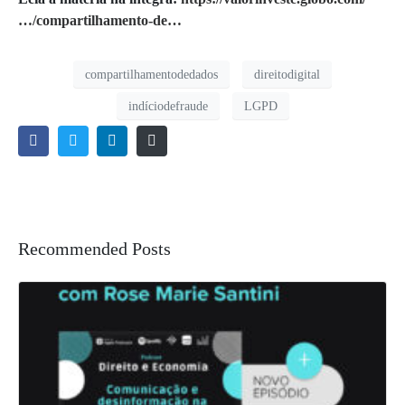
…/compartilhamento-de…
compartilhamentodedados
direitodigital
indíciodefraude
LGPD
Recommended Posts