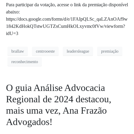
Para participar da votação, acesse o link da premiação disponível
abaixo:
https://docs.google.com/forms/d/e/1FAIpQLSc_qaLZAnOAf9w
1842KdHokQTstwUGTZsCumHkOLxyvmc0fVw/viewform?
idU=3
brallaw
centrooeste
leadersleague
premiação
reconhecimento
O guia Análise Advocacia
Regional de 2024 destacou,
mais uma vez, Ana Frazão
Advogados!