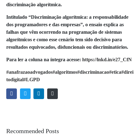
discriminação algorítmica.
Intitulado “Discriminação algorítmica: a responsabilidade
dos programadores e das empresas”, o ensaio explica as
falhas que vêm ocorrendo na programação de sistemas
algorítmicos e como esse cenário tem sido decisivo para
resultados equivocados, disfuncionais ou discriminatórios.
Para ler a coluna na íntegra acesse:
https://lnkd.in/e27_CfN
#anafrazaoadvogados
#algoritmos
#discriminacao
#etica
#direi
todigital
#LGPD
Recommended Posts