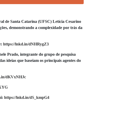
ral de Santa Catarina (UFSC) Letícia Cesarino
zações, demonstrando a complexidade por trás da
e:
https://lnkd.in/dNHRygZ3
chele Prado, integrante do grupo de pesquisa
as ideias que baseiam os principais agentes do
kd.in/dKVxNHJc
3XYG
ui:
https://lnkd.in/dS_kmpG4