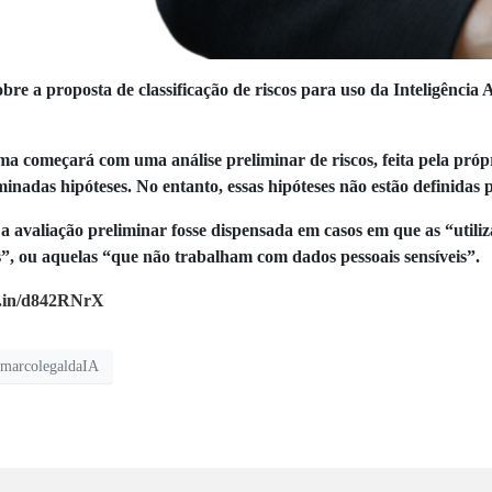
e a proposta de classificação de riscos para uso da Inteligência Ar
ema começará com uma análise preliminar de riscos, feita pela próp
nadas hipóteses. No entanto, essas hipóteses não estão definidas p
e a avaliação preliminar fosse dispensada em casos em que as “utili
os”, ou aquelas “que não trabalham com dados pessoais sensíveis”.
kd.in/d842RNrX
marcolegaldaIA