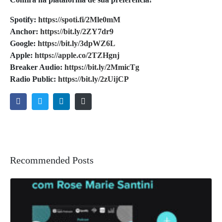
Spotify:
https://spoti.fi/2Mle0mM
Anchor:
https://bit.ly/2ZY7dr9
Google:
https://bit.ly/3dpWZ6L
Apple:
https://apple.co/2TZHgnj
Breaker Audio:
https://bit.ly/2MmicTg
Radio Public:
https://bit.ly/2zUijCP
Recommended Posts