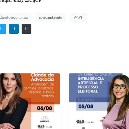
:
https://bit.ly/2zUijCP
direitoeeconomia
meioambiente
WWF