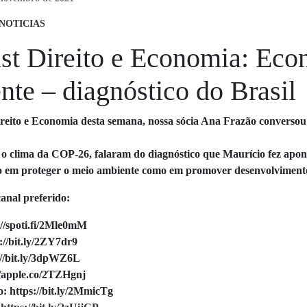
NOTICIAS
st Direito e Economia: Eco
nte – diagnóstico do Brasil
reito e Economia desta semana, nossa sócia Ana Frazão converso
o clima da COP-26, falaram do diagnóstico que Maurício fez apont
o em proteger o meio ambiente como em promover desenvolviment
anal preferido:
://spoti.fi/2Mle0mM
://bit.ly/2ZY7dr9
://bit.ly/3dpWZ6L
//apple.co/2TZHgnj
: https://bit.ly/2MmicTg