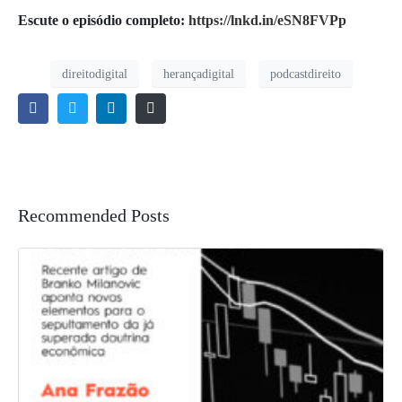
Escute o episódio completo:
https://lnkd.in/eSN8FVPp
direitodigital
herançadigital
podcastdireito
Recommended Posts