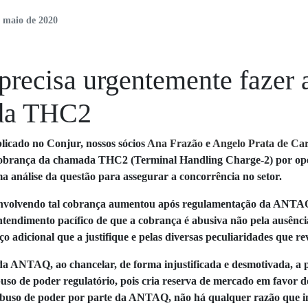
e maio de 2020
precisa urgentemente fazer a
da THC2
licado no Conjur, nossos sócios
Ana Frazão
e
Angelo Prata de Ca
cobrança da chamada THC2 (Terminal Handling Charge-2) por ope
a análise da questão para assegurar a concorrência no setor.
nvolvendo tal cobrança aumentou após regulamentação da ANTAQ d
ntendimento pacífico de que a cobrança é abusiva não pela ausênc
ço adicional que a justifique e pelas diversas peculiaridades que r
a ANTAQ, ao chancelar, de forma injustificada e desmotivada, a per
uso de poder regulatório, pois cria reserva de mercado em favor d
abuso de poder por parte da ANTAQ, não há qualquer razão que im