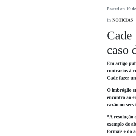
Posted on
19 d
In
NOTICIAS
Cade 
caso 
Em artigo pub
contrários à 
Cade fazer um
O imbróglio e
encontro ao e
razão ou servi
“A resolução d
exemplo de ab
formais e do 