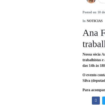
Posted on
10 d
In
NOTICIAS
Ana F
traba
Nossa sócia
A
trabalhistas 
das 14h às 18
O evento cont
Silva (deputad
Para acompanh