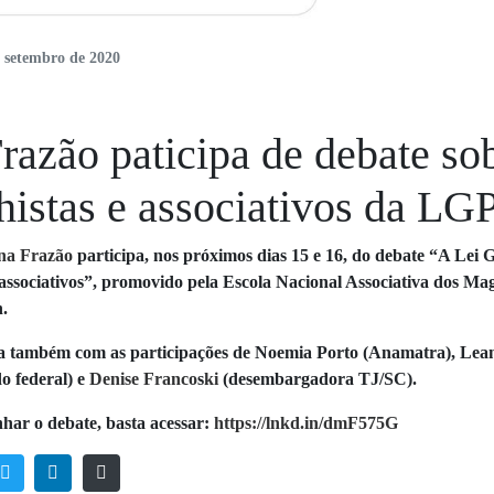
e setembro de 2020
razão paticipa de debate so
lhistas e associativos da L
na Frazão
participa, nos próximos dias 15 e 16, do debate “A Lei
e associativos”, promovido pela Escola Nacional Associativa dos M
h.
a também com as participações de Noemia Porto (Anamatra), Lean
o federal) e
Denise Franco
s
ki
(desembargadora TJ/SC).
ar o debate, basta acessar:
https://lnkd.in/dmF575G