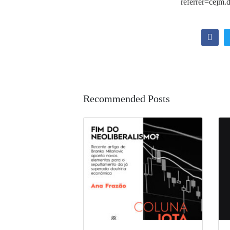
referrer=cejm.d
Recommended Posts