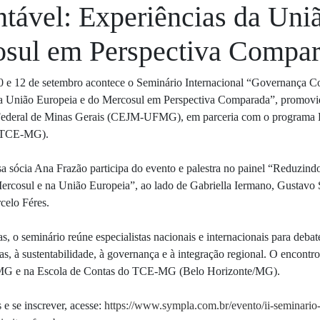
ntável: Experiências da Uni
sul em Perspectiva Compa
10 e 12 de setembro acontece o Seminário Internacional “Governança 
a União Europeia e do Mercosul em Perspectiva Comparada”, promovi
Federal de Minas Gerais (CEJM-UFMG), em parceria com o programa E
 (TCE-MG).
sa sócia Ana Frazão participa do evento e palestra no painel “Reduzin
cosul e na União Europeia”, ao lado de Gabriella Iermano, Gustavo 
celo Féres.
as, o seminário reúne especialistas nacionais e internacionais para debate
cas, à sustentabilidade, à governança e à integração regional. O encont
MG e na Escola de Contas do TCE-MG (Belo Horizonte/MG).
 e se inscrever, acesse:
https://www.sympla.com.br/evento/ii-seminari