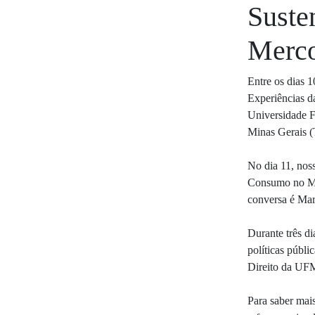
Suste
Merco
Entre os dias 
Experiências d
Universidade 
Minas Gerais
No dia 11, nos
Consumo no Mer
conversa é Mar
Durante três di
políticas públi
Direito da UF
Para saber mais