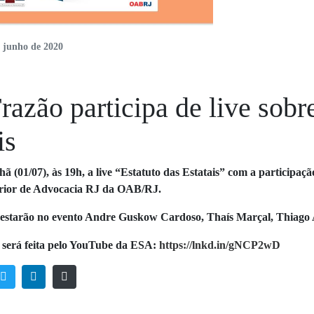
e junho de 2020
azão participa de live sobre
is
 (01/07), às 19h, a live “Estatuto das Estatais” com a participaçã
erior de Advocacia RJ da OAB/RJ.
 estarão no evento Andre Guskow Cardoso, Thaís Marçal, Thiago
 será feita pelo YouTube da ESA:
https://lnkd.in/gNCP2wD