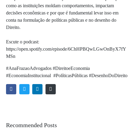
como as instituições moldam comportamentos, impactam
decisões econômicas e por que é fundamental levar isso em
conta na formulação de políticas públicas e no desenho do
Direito.
Escute o podcast:
https://open.spotify.com/episode/6ChHPBQwLGwOnByX7fY
MSn
#AnaFrazaoAdvogados #DireitoeEconomia
#EconomiaInstitucional #PolíticasPúblicas #DesenhoDoDireito
Recommended Posts